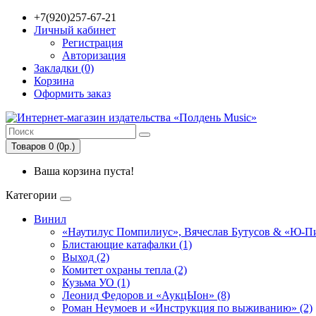
+7(920)257-67-21
Личный кабинет
Регистрация
Авторизация
Закладки (0)
Корзина
Оформить заказ
Товаров 0 (0р.)
Ваша корзина пуста!
Категории
Винил
«Наутилус Помпилиус», Вячеслав Бутусов & «Ю-Пи
Блистающие катафалки (1)
Выход (2)
Комитет охраны тепла (2)
Кузьма УО (1)
Леонид Федоров и «АукцЫон» (8)
Роман Неумоев и «Инструкция по выживанию» (2)