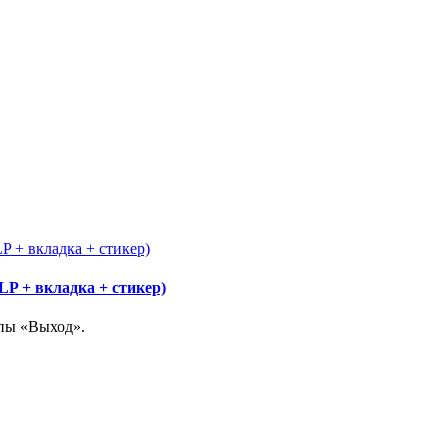
LP + вкладка + стикер)
ппы «Выход».