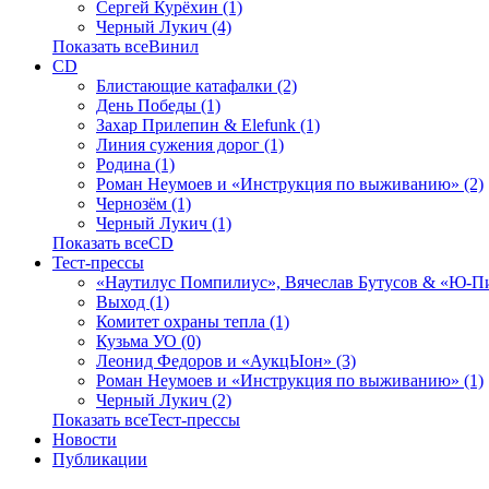
Сергей Курёхин (1)
Черный Лукич (4)
Показать всеВинил
CD
Блистающие катафалки (2)
День Победы (1)
Захар Прилепин & Elefunk (1)
Линия сужения дорог (1)
Родина (1)
Роман Неумоев и «Инструкция по выживанию» (2)
Чернозём (1)
Черный Лукич (1)
Показать всеCD
Тест-прессы
«Наутилус Помпилиус», Вячеслав Бутусов & «Ю-Пи
Выход (1)
Комитет охраны тепла (1)
Кузьма УО (0)
Леонид Федоров и «АукцЫон» (3)
Роман Неумоев и «Инструкция по выживанию» (1)
Черный Лукич (2)
Показать всеТест-прессы
Новости
Публикации