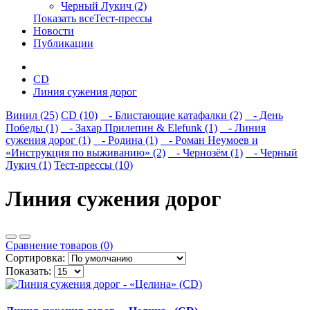
Черный Лукич (2)
Показать всеТест-прессы
Новости
Публикации
CD
Линия сужения дорог
Винил (25)
CD (10)
- Блистающие катафалки (2)
- День
Победы (1)
- Захар Прилепин & Elefunk (1)
- Линия
сужения дорог (1)
- Родина (1)
- Роман Неумоев и
«Инструкция по выживанию» (2)
- Чернозём (1)
- Черный
Лукич (1)
Тест-прессы (10)
Линия сужения дорог
Сравнение товаров (0)
Сортировка:
Показать: