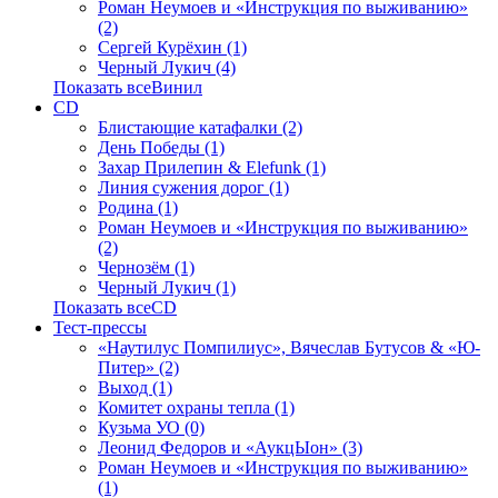
Роман Неумоев и «Инструкция по выживанию»
(2)
Сергей Курёхин (1)
Черный Лукич (4)
Показать всеВинил
CD
Блистающие катафалки (2)
День Победы (1)
Захар Прилепин & Elefunk (1)
Линия сужения дорог (1)
Родина (1)
Роман Неумоев и «Инструкция по выживанию»
(2)
Чернозём (1)
Черный Лукич (1)
Показать всеCD
Тест-прессы
«Наутилус Помпилиус», Вячеслав Бутусов & «Ю-
Питер» (2)
Выход (1)
Комитет охраны тепла (1)
Кузьма УО (0)
Леонид Федоров и «АукцЫон» (3)
Роман Неумоев и «Инструкция по выживанию»
(1)